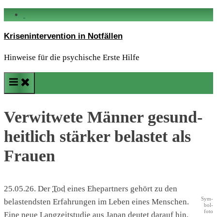
Skip
to
Krisenintervention in Notfällen
content
Hinweise für die psychische Erste Hilfe
Ver­wit­we­te Män­ner gesund­
heit­lich stär­ker belas­tet als
Frau­en
25.05.26. Der
Tod
eines Ehe­part­ners gehört zu den
Sym­
belast­ends­ten Erfah­run­gen im Leben eines Men­schen.
bol­
fo­to
Eine neue Lang­zeit­stu­die aus Japan deu­tet dar­auf hin,