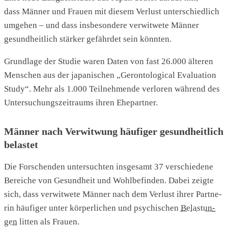
dass Män­ner und Frau­en mit die­sem Ver­lust unter­schied­lich
umge­hen – und dass ins­be­son­de­re ver­wit­we­te Män­ner
gesund­heit­lich stär­ker gefähr­det sein könn­ten.
Grund­la­ge der Stu­die waren Daten von fast 26.000 älte­ren
Men­schen aus der japa­ni­schen „Geron­to­lo­gi­cal Eva­lua­ti­on
Stu­dy“. Mehr als 1.000 Teil­neh­men­de ver­lo­ren wäh­rend des
Unter­su­chungs­zeit­raums ihren Ehe­part­ner.
Män­ner nach Ver­witwung häu­fi­ger gesund­heit­lich
belas­tet
Die For­schen­den unter­such­ten ins­ge­samt 37 ver­schie­de­ne
Berei­che von Gesund­heit und Wohl­be­fin­den. Dabei zeig­te
sich, dass ver­wit­we­te Män­ner nach dem Ver­lust ihrer Part­ne­
rin häu­fi­ger unter kör­per­li­chen und psy­chi­schen
Belas­tun­
gen
lit­ten als Frau­en.